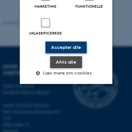
MARKETING
FUNKTIONELLE
Revideret 10.10.2025
UKLASSIFICEREDE
Accepter alle
Afvis alle
DANSK
SMERTEFORSKNINGSCENTER
Læs mere om cookies
Aarhus Universitet
Institut for Klinisk Medicin
Nødvendige
Statistiske
Marketing
Aarhus Universitetshospital
Funktionelle
Uklassificerede
Palle Juul-Jensens Boulevard 165,
J109
8200 Aarhus N
Nødvendige cookies hjælper
Danmark