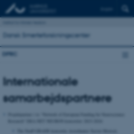
English
Institut for Klinisk Medicin
Dansk Smerteforskningscenter
DPRC
Internationale
samarbejdspartnere
Projektpartner i to “Network of European Funding for Neuroscience
Research” ERA-NET NEURON konsortier 2023-2024:
The NeuP-GRADE konsortie, koordinator Xavier Moisset,