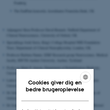
Frankrig
The EndPain konsortie, koordinator Franziska Denk, UK
Adjungeret Skou Professor David Bennett, Nuffield Department of
Clinical Neurosciences, University of Oxford, UK
Speciallæge Jordi Serra, King's College Hospital NHS Foundation
Trust, Department of Clinical Neurophysioloy, London, UK
Professor Barbara Namer, IZKF Research group Neuroscience, Medical
faculty, RWTH Aachen University, Aachen, Tyskland
Professor Mark P. Jensen, Department of Rehabilitation Medicine,
University of Washington, Seattle, Washington, USA
Lektor Simon Haroutounian, Clinical Pain Research, Washington
Cookies giver dig en
University Pain Center, St.Louis, USA
ENGLISH
bedre brugeroplevelse
Dr Julian Taylor, Stoke Mandeville Spinal Research, University of
DANISH
Oxford, UK
Dr Jonathan Brooks, Experimental Psychology, University of Bristol