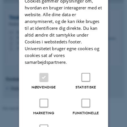
Cookies gemmer oplysninger om,
hvordan en bruger interagerer med et
website. Alle dine data er
Troels Staehelin
Jensen
anonymiseret, og de kan ikke bruges
Professor
til at identificere dig direkte. Du kan
tsjensen@clin.au.dk
M
altid ændre dit samtykke under
AUH J109 134
H
Cookies i webstedets footer.
+4578463381
P
+4526167042
Universitetet bruger egne cookies og
P
cookies sat af vores
samarbejdspartnere.
Forskningsområder
NØDVENDIGE
STATISTISKE
Diabetisk neuropati
Revideret 10.10.2025
-
Irene Breinholt
MARKETING
FUNKTIONELLE