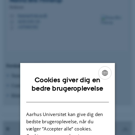
Nanna Brix
Finnerup
Professor
finnerup@clin.au.dk
M
AUH J109 136
H
+4578463382
P
Forskningsområder
Neuropatiske smerter
Cookies giver dig en
Centrale neuropatiske smerter
ENGLISH
bedre brugeroplevelse
Kliniske forsøg
DANISH
Aarhus Universitet kan give dig den
bedste brugeroplevelse, når du
vælger ”Accepter alle” cookies.