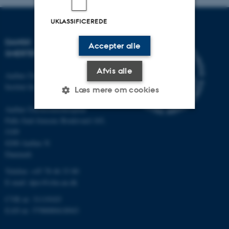
UKLASSIFICEREDE
DANSK
Accepter alle
SMERTEFORSKNINGSCENTER
Afvis alle
Aarhus Universitet
Institut for Klinisk Medicin
Læs mere om cookies
Aarhus Universitetshospital
Palle Juul-Jensens Boulevard 165,
Nødvendige
Statistiske
Marketing
J109
8200 Aarhus N
Funktionelle
Uklassificerede
Danmark
Telefon: +45 78 46 33 80
E-mail:
dprc@clin.au.dk
Nødvendige cookies hjælper
CVR nr: 31119103
med at gøre hjemmesiden
EAN nr: 5798000418943
brugbar ved at aktivere nogle
grundlæggende funktioner