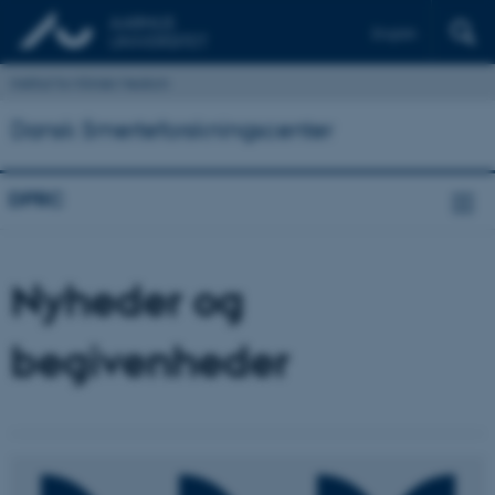
English
Institut for Klinisk Medicin
Dansk Smerteforskningscenter
DPRC
Nyheder og
begivenheder