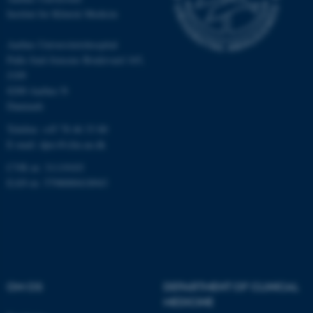
Institut for Klinisk Medicin
Aarhus Universitetshospital
Nødvendige cookies hjælper
Palle Juul-Jensens Boulevard 165,
med at gøre hjemmesiden
J109
brugbar ved at aktivere nogle
8200 Aarhus N
grundlæggende funktioner
Danmark
som navigation mm.
Telefon: +45 78 46 33 80
Hjemmesiden kan ikke
E-mail:
dprc@clin.au.dk
fungerer uden disse cookies.
CVR nr: 31119103
EAN nr: 5798000418943
Navn
Udbyder / Domæne
be_typo_user
TYPO3 Association
.au.dk
OM OS
DEPARTMENT OF CLINICAL
MEDICINE
fe_typo_user
Typo3 Association
.au.dk