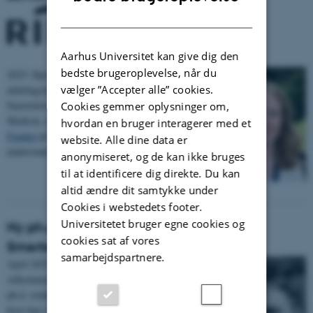
DANISH
Aarhus Universitet kan give dig den
bedste brugeroplevelse, når du
2025: Hjerteligt tillykke til klinisk lektor og
vælger ”Accepter alle” cookies.
afdelingslæge
Sandra Sif Gylfadottir
fra Dansk
Smerteforskningscenter, Institut for Klinisk
Cookies gemmer oplysninger om,
Medicin, der har modtaget en bevilling fra
Riisfort
hvordan en bruger interagerer med et
Fonden
på kr. 267.400 til projektet ”Improving our
website. Alle dine data er
understanding and treatment of chronic pain”.
anonymiseret, og de kan ikke bruges
til at identificere dig direkte. Du kan
altid ændre dit samtykke under
Cookies i webstedets footer.
Universitetet bruger egne cookies og
Ny ph.d.-studerende på Dansk
cookies sat af vores
Smerteforskningscenter
samarbejdspartnere.
April 2025: Vi er glade for at kunne byde
velkommen til
Mads Würgler Hansen
, som ny
ph.d.-studerende på Dansk Smerteforskningscenter,
hvor han vil arbejde med projektet "Spatial