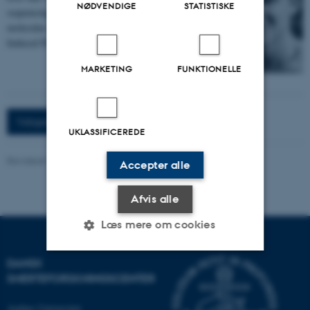
NØDVENDIGE
STATISTISKE
sequencing of skin biopsies to understand
molecular mechanisms of pain in Chemotherapy-
Induced Peripheral Neuropathy (CIPN)"
MARKETING
FUNKTIONELLE
Tidligere nyheder og begivenheder
UKLASSIFICEREDE
Revideret 10.10.2025
Accepter alle
Afvis alle
Læs mere om cookies
DANSK
Nødvendige
Statistiske
Marketing
SMERTEFORSKNINGSCENTER
Funktionelle
Uklassificerede
Aarhus Universitet