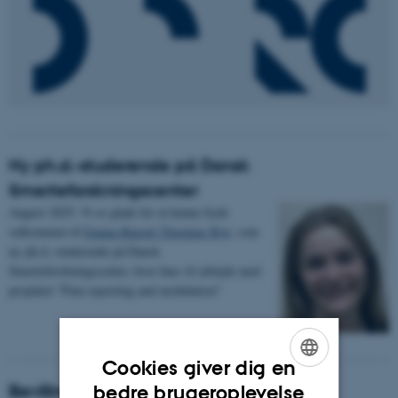
Ny ph.d.-studerende på Dansk
Smerteforskningscenter
August 2025: Vi er glade for at kunne byde
velkommen til
Emma Barrett Thorning Ryø
, som
ny ph.d.-studerende på Dansk
Smerteforskningscenter, hvor hun vil arbejde med
projektet "Pain reporting and modulation"
Cookies giver dig en
ENGLISH
Bevilling fra Riisfort Fonden
bedre brugeroplevelse