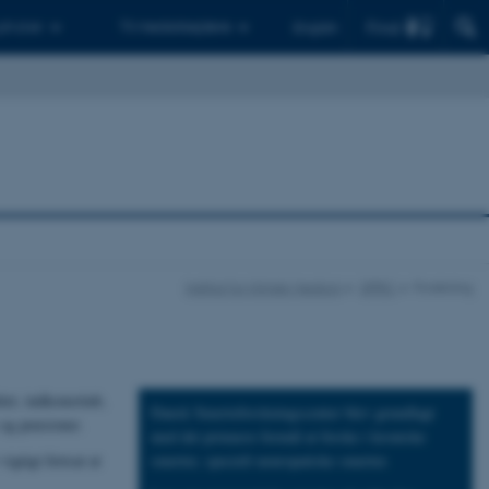
Find
 ph.d.er
Til medarbejdere
English
Institut for Klinisk Medicin
DPRC
Forskning
tet, indkomsttab,
Dansk Smerteforskningscenter blev grundlagt
 og pensioner.
med det primære formål at forske i kroniske
igtigt fortsat at
smerter, specielt neuropatiske smerter.