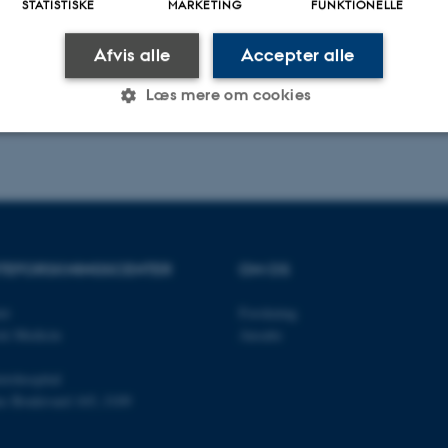
STATISTISKE
MARKETING
FUNKTIONELLE
Afvis alle
Accepter alle
Læs mere om cookies
.2025
Statistiske
Marketing
Funktionelle
es hjælper med at gøre hjemmesiden brugbar ved at aktiv
TEFORSKNINGSCENTER
OM OS
nktioner som navigation mm. Hjemmesiden kan ikke funge
et
Forskning
isk Medicin
Ansatte
etshospital
Udbyder / Domæne
Udløb
Beskrivelse
ns Boulevard 165, J109
30
Denne cookie sættes af
TYPO3 Association
minutter
TYPO3, og bruges til at 
.au.dk
session, når en backend-