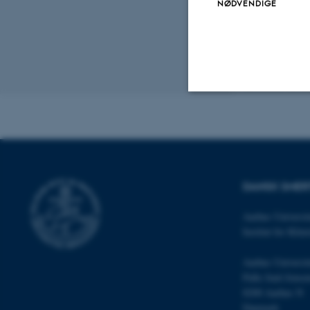
NØDVENDIGE
Revideret 10.10
Nødvendige
Nødvendige cooki
DANSK SMER
grundlæggende fu
cookies.
Aarhus Universit
Institut for Klin
Aarhus Universit
Navn
Palle Juul-Jense
be_typo_user
8200 Aarhus N
Danmark