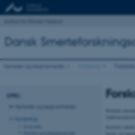
Institut for Klinisk Medicin
Dansk Smerteforsknings
Nyheder og begivenheder
Forskning
Publikat
Forsk
DPRC
Nyheder og begivenheder
Kroniske neuropa
funktionsnedsætt
Forskning
Konsortier
Kroniske smerter 
Danske samarbejdspartnere
forske i de bagv