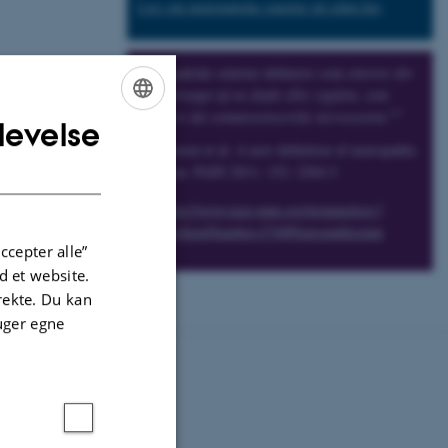
Læs om neuropatiske smerter på siden her
.
Neuropatiske smerter defineres som
smerter der
er forårsaget af en skade eller sygdom, som
1,2
afficerer det somatosensoriske nervesystem.
levelse
ENGLISH
Jensen et al. A new definition of neuropathic
DANISH
pain. PAIN 2011; 152: 2204-5.
http://www.iasp-pain.org/terminology?
navItemNumber=576#Neuropathicpain
ccepter alle”
europatiske
 et website.
rygmarvsskade og
irekte. Du kan
uger egne