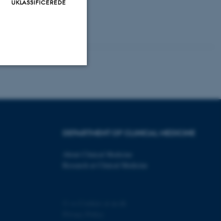
UKLASSIFICEREDE
Uklassificerede
ere nogle
DEPARTMENT OF CLINICAL MEDICINE
rer uden disse
About Clinical Medicine
Research at Clinical Medicine
©
—
Cookies at au.dk
 vores CMS-udbyder,
Privacy Policy
identificere en backend-
bruger er logget ind i