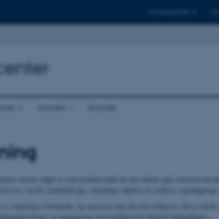
Til studerende
Til
center
ioner
Ansatte
Kontakt
ning
tiske smerter udgør et stort problem både for den enkelte pga. nedsat livskvali
else m.v. og for samfundet pga. betydelige udgifter til medicin, sygedagpenge
er vanskelige at behandle, og smerterne kan ofte kun reduceres. Det er derfor v
edliggende årsager og mekanismer med henblik på at forbedre behandlingen.