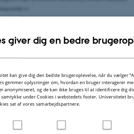
kningsområder er:
nsoriske nervesystem
r og prædiktorer for neuropatiske smerter
mertemekanismer
s giver dig en bedre brugerop
afi
icin
ser i kliniske forsøg
e nervesystem og smerter
itet kan give dig den bedste brugeroplevelse, når du vælger ”A
tetilstande, inklusiv smertefuld polyneuropati efter diabetes og kemoterapi, n
es gemmer oplysninger om, hvordan en bruger interagerer med
 kirurgi, herunder amputationssmerter, smertefuld radikulopati, smerter efter 
er anonymiseret, og de kan ikke bruges til at identificere dig d
t samtykke under Cookies i webstedets footer. Universitetet br
kies sat af vores samarbejdspartnere.