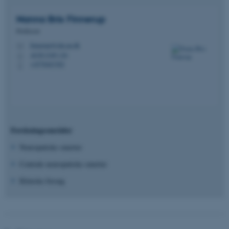
Nanna Brix
Finnerup
Professor
finnerup@clin.au.dk
M
AUH J109 136
H
+4578463382
P
Forskningsområder
Neuropatiske smerter
Centrale neuropatiske smerter
Kliniske forsøg