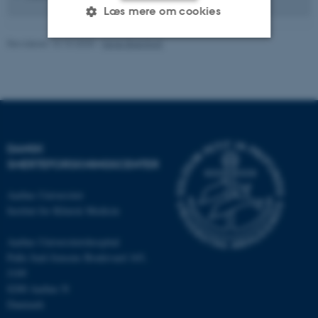
Læs mere om cookies
Revideret 10.10.2025
-
Irene Breinholt
Nødvendige
Statistiske
Marketing
Funktionelle
Uklassificerede
DANSK
Nødvendige cookies hjælper
SMERTEFORSKNINGSCENTER
med at gøre hjemmesiden
brugbar ved at aktivere nogle
Aarhus Universitet
grundlæggende funktioner
Institut for Klinisk Medicin
som navigation mm.
Hjemmesiden kan ikke
Aarhus Universitetshospital
fungerer uden disse cookies.
Palle Juul-Jensens Boulevard 165,
J109
8200 Aarhus N
Danmark
Navn
Udbyder / Domæne