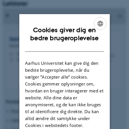
Lektorer
Cookies giver dig en
ENGLISH
bedre brugeroplevelse
Sandra Sif
Gylfadottir
DANISH
Klinisk lektor
sifgyl@clin.au.dk
M
AUH J109 116
H
Aarhus Universitet kan give dig den
bedste brugeroplevelse, når du
vælger ”Accepter alle” cookies.
Cookies gemmer oplysninger om,
hvordan en bruger interagerer med et
website. Alle dine data er
Forskningsområder
anonymiseret, og de kan ikke bruges
Neuropatiske smerter
til at identificere dig direkte. Du kan
altid ændre dit samtykke under
CRPS
Cookies i webstedets footer.