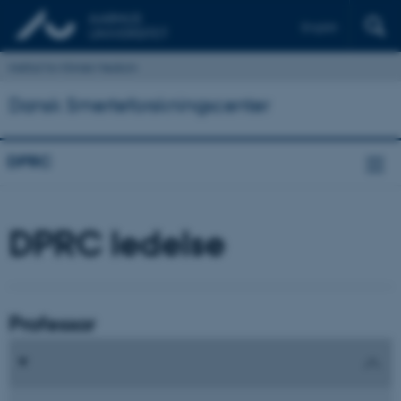
English
Institut for Klinisk Medicin
Dansk Smerteforskningscenter
DPRC
DPRC ledelse
Professor