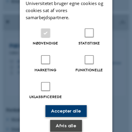
Kliniske forsøg
Universitetet bruger egne cookies og
cookies sat af vores
samarbejdspartnere.
NØDVENDIGE
STATISTISKE
Páll
Karlsson
Lektor
pall@clin.au.dk
M
AUH J109 109
H
MARKETING
FUNKTIONELLE
+4551612555
P
UKLASSIFICEREDE
Forskningsområder
Accepter alle
Molekylære mekanismer
Afvis alle
Diabetisk neuropati