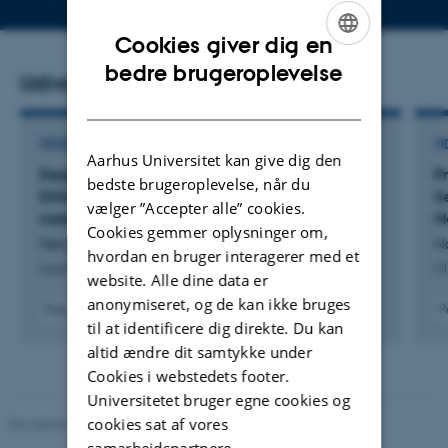
telefonnummer
mailad
Cookies giver dig en
ENGLISH
bedre brugeroplevelse
Udvalgte publikationer
DANISH
TIDSSKRIFTARTIKEL
TI
Aarhus Universitet kan give dig den
Deep targeted sequencing of circulating tumor
P
bedste brugeroplevelse, når du
DNA to inform treatment in patients with
S
vælger ”Accepter alle” cookies.
metastatic castration-resistant prostate cancer
M
Cookies gemmer oplysninger om,
Nørgaard, M. +13.
N
hvordan en bruger interagerer med et
Journal of Experimental & Clinical Cancer Research
Cl
website. Alle dine data er
anonymiseret, og de kan ikke bruges
Peer-reviewed
P
til at identificere dig direkte. Du kan
Digital
version
altid ændre dit samtykke under
attached
Cookies i webstedets footer.
Universitetet bruger egne cookies og
cookies sat af vores
Revideret 10.01.2025
-
Web team at Health
samarbejdspartnere.