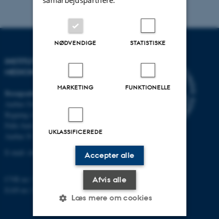
NØDVENDIGE
STATISTISKE
INSTITUT FOR KLINISK
MEDICIN
MARKETING
FUNKTIONELLE
Besøgsadresse
Aarhus Universitetshospital
Bygning A, plan 10
Palle Juul-Jensens Boulevard 11
UKLASSIFICEREDE
Aarhus N
E-mail:
clin@au.dk
Accepter alle
CVR no: 31119103
Afvis alle
EAN no: 5798000418677
Læs mere om cookies