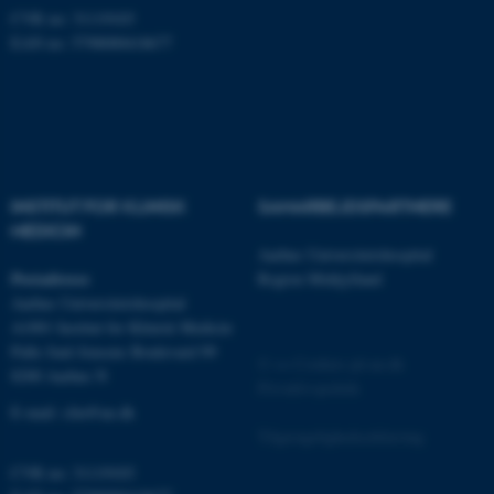
be_typo_user
TYPO3 Association
CVR no: 31119103
.au.dk
EAN no: 5798000418677
fe_typo_user
Typo3 Association
.au.dk
INSTITUT FOR KLINISK
SAMARBEJDSPARTNERE
MEDICIN
Aarhus Universitetshospital
Postadresse
Region Midtjylland
Aarhus Universitetshospital
A1001 Institut for Klinisk Medicin
Palle Juul-Jensens Boulevard 99
©
—
Cookies på au.dk
8200 Aarhus N
Privatlivspolitik
E-mail:
clin@au.dk
ASP.NET_SessionId
Tilgængelighedserklæring
Microsoft Corporation
.au.dk
CVR no: 31119103