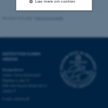
Læs mere om cookies
Revideret 10.01.2025
-
Web team at Health
Nødvendige
Statistiske
Marketing
Funktionelle
Uklassificerede
Nødvendige cookies hjælper
INSTITUT FOR KLINISK
med at gøre hjemmesiden
MEDICIN
brugbar ved at aktivere nogle
grundlæggende funktioner
Besøgsadresse
som navigation mm.
Aarhus Universitetshospital
Hjemmesiden kan ikke
Bygning A, plan 10
fungerer uden disse cookies.
Palle Juul-Jensens Boulevard 11
Aarhus N
E-mail:
clin@au.dk
Navn
Udbyder / Domæne