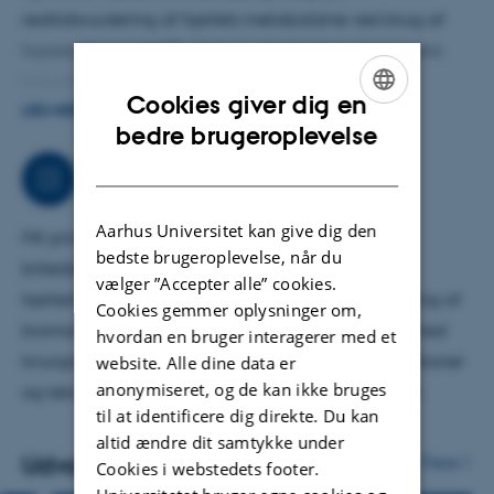
realtidsvurdering af hjertets metabolisme ved brug af
hyperpolariseret MRI. Ved at udnytte disse dynamiske
billedteknikker er målet at identificere tidlige
Cookies giver dig en
metaboliske ændringer forbundet med hjerte-kar-
LÆS MERE
ENGLISH
bedre brugeroplevelse
sygdomme og derved forbedre risikostratificering,
DANISH
diagnostisk nøjagtighed og monitorering af
Arbejdsområder
behandlingseffekt. Forskningen bygger bro mellem
Aarhus Universitet kan give dig den
eksperimentel billeddannelse og klinisk anvendelse og
Mit primære arbejdsområde er translationel
bedste brugeroplevelse, når du
understøtter en mere individualiseret tilgang i
billeddannelse af hjerte-kar-systemet, herunder
vælger ”Accepter alle” cookies.
kardiovaskulær behandling.
hjertemetabolisme, funktionel vurdering og udvikling af
Cookies gemmer oplysninger om,
biomarkører. Derudover bidrager jeg til projekter med
hvordan en bruger interagerer med et
kirurgiske sygdomsmodeller, billedstyrede interventioner
website. Alle dine data er
anonymiseret, og de kan ikke bruges
og teknisk udvikling inden for hyperpolariseret MRI.
til at identificere dig direkte. Du kan
altid ændre dit samtykke under
Udvalgte publikationer
Flere
Cookies i webstedets footer.