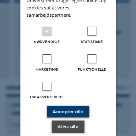
Universitetet bruger egne cookies og
cookies sat af vores
KONFERENCEABSTRAKT
samarbejdspartnere.
Cyclic changes in myocardial metabolism
revealed by adenosine stress test and
hyperpolarized [1-13C]pyruvate cardiovascular
magnetic resonance
NØDVENDIGE
STATISTISKE
Redda, M. +4.
Peer-reviewed
MARKETING
FUNKTIONELLE
Digital
version
attached
Udvalgte aktiviteter
Flere
UKLASSIFICEREDE
ANSÆTTELSE ELLER EJERANDELE I EKSTERNE VIRKSOMHEDER
Accepter alle
Læge
1. Mar 2025
-
31. Mar 2026
Afvis alle