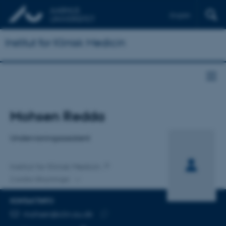
English
Institut for Klinisk Medicin
Titel
Mohsen Redda
Primær tilknytning
Undervisningsassistent
Institut for Klinisk Medicin
2 andre tilknytninger
KONTAKTINFO
MAILADRESSE
mohsen@clin.au.dk