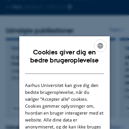
Kopier
Mere
Aarhus C, 1242-214
telefonnummer
Udvalgte publikationer
Flere
TIDSSKRIFTARTIKEL
TI
Cookies giver dig en
A syngeneic glioblastoma mouse model with
A
ENGLISH
bedre brugeroplevelse
mesenchymal hallmarks
A 
DANISH
v
Joseph, J. +6.
i
Neuroscience
a
Aarhus Universitet kan give dig den
Ip
bedste brugeroplevelse, når du
Ca
vælger ”Accepter alle” cookies.
Cookies gemmer oplysninger om,
Peer-reviewed
P
hvordan en bruger interagerer med et
Digital
website. Alle dine data er
version
attached
anonymiseret, og de kan ikke bruges
Udvalgte aktiviteter
Flere