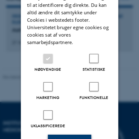
til at identificere dig direkte. Du kan
altid ændre dit samtykke under
DELTAGELSE ELLER ORGANISERING AF WORKSHOP, SEMINAR
Cookies i webstedets footer.
ELLER KURSUS
Universitetet bruger egne cookies og
Aarhus Immunotherapy Symposium 11
cookies sat af vores
samarbejdspartnere.
27. November 2025
NØDVENDIGE
STATISTISKE
Revideret 10.01.2025
-
Web team at Health
MARKETING
FUNKTIONELLE
INSTITUT FOR KLINISK
UKLASSIFICEREDE
MEDICIN