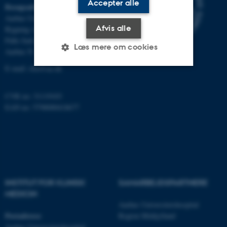
Accepter alle
Besøgsadresse
Aarhus Universitetshospital
Afvis alle
Bygning A, plan 10
Palle Juul-Jensens Boulevard 11
Læs mere om cookies
Aarhus N
E-mail:
clin@au.dk
Nødvendige
Statistiske
Marketing
CVR no: 31119103
Funktionelle
Uklassificerede
EAN no: 5798000418677
Nødvendige cookies hjælper
med at gøre hjemmesiden
brugbar ved at aktivere nogle
INSTITUT FOR KLINISK
SAMARBEJDSPARTNERE
grundlæggende funktioner
MEDICIN
som navigation mm.
Aarhus Universitetshospital
Hjemmesiden kan ikke
Postadresse
Region Midtjylland
fungerer uden disse cookies.
Aarhus Universitetshospital