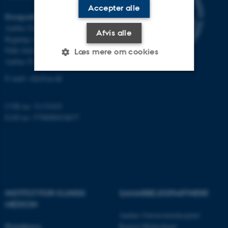
Accepter alle
Besøgsadresse
Aarhus Universitetshospital
Afvis alle
Bygning A, plan 10
Palle Juul-Jensens Boulevard 11
Læs mere om cookies
Aarhus N
E-mail:
clin@au.dk
Nødvendige
Statistiske
Marketing
CVR no: 31119103
Funktionelle
Uklassificerede
EAN no: 5798000418677
Nødvendige cookies hjælper
med at gøre hjemmesiden
brugbar ved at aktivere nogle
grundlæggende funktioner
INSTITUT FOR KLINISK
SAMARBEJDSPARTNERE
som navigation mm.
MEDICIN
Hjemmesiden kan ikke
Aarhus Universitetshospital
fungerer uden disse cookies.
Postadresse
Region Midtjylland