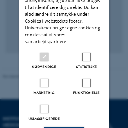
anonymiseret, og de kan ikke bruges
til at identificere dig direkte. Du kan
altid ændre dit samtykke under
Cookies i webstedets footer.
Universitetet bruger egne cookies og
cookies sat af vores
samarbejdspartnere.
NØDVENDIGE
STATISTISKE
Revideret 10.01.2025
-
Web team at Health
MARKETING
FUNKTIONELLE
INSTITUT FOR KLINISK
UKLASSIFICEREDE
MEDICIN