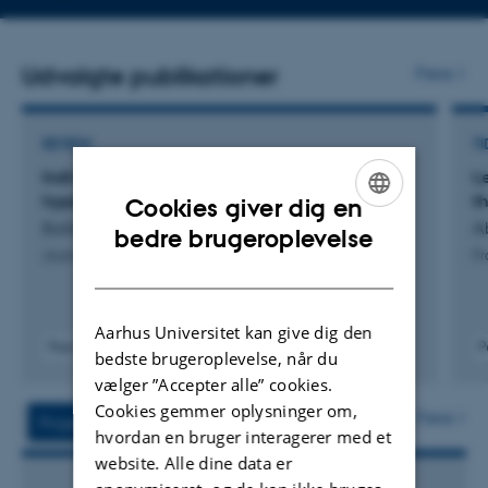
telefonnummer
Udvalgte publikationer
Flere
REVIEW
TI
Individualized management of primary
L
hyperparathyroidism
t
Cookies giver dig en
Bollerslev, J. +3.
A
ENGLISH
bedre brugeroplevelse
Journal of Internal Medicine
Fr
DANISH
Aarhus Universitet kan give dig den
Peer-reviewed
P
bedste brugeroplevelse, når du
Digital
vælger ”Accepter alle” cookies.
version
Cookies gemmer oplysninger om,
attached
Flere
Projekter
Aktiviteter
hvordan en bruger interagerer med et
website. Alle dine data er