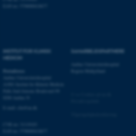
brugbar ved at aktivere nogle
EAN no: 5798000418677
grundlæggende funktioner
som navigation mm.
Hjemmesiden kan ikke
fungerer uden disse cookies.
INSTITUT FOR KLINISK
SAMARBEJDSPARTNERE
MEDICIN
Navn
Udbyder / Domæne
Aarhus Universitetshospital
be_typo_user
TYPO3 Association
Postadresse
Region Midtjylland
.au.dk
Aarhus Universitetshospital
A1001 Institut for Klinisk Medicin
Palle Juul-Jensens Boulevard 99
©
—
Cookies på au.dk
8200 Aarhus N
fe_typo_user
Typo3 Association
Privatlivspolitik
.au.dk
E-mail:
clin@au.dk
Tilgængelighedserklæring
CVR no: 31119103
EAN no: 5798000418677