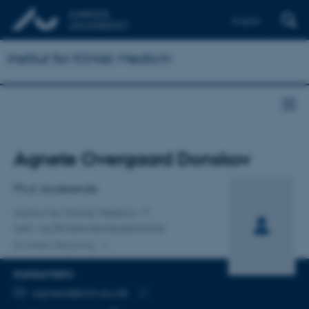
English
Institut for Klinisk Medicin
Titel
Agnete Overgaard Donskov
Primær tilknytning
Ph.d.-studerende
Institut for Klinisk Medicin
Led- og Bindevævssygdomme
En anden tilknytning
KONTAKTINFO
MAILADRESSE
agnead@clin.au.dk