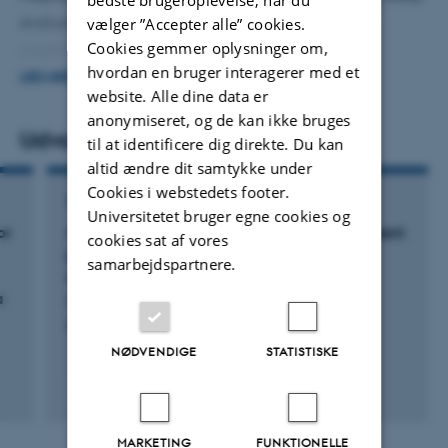
evaluating patient characteristics, treatment, and
vælger ”Accepter alle” cookies.
Cookies gemmer oplysninger om,
morbidity.
hvordan en bruger interagerer med et
LÆS MERE
website. Alle dine data er
I also contribute as the data manager to the “DANIsh
anonymiseret, og de kan ikke bruges
VASculitis cohort study” (DANIVAS).
Udvalgte publikationer
til at identificere dig direkte. Du kan
altid ændre dit samtykke under
Cookies i webstedets footer.
TIDSSKRIFTARTIKEL
Universitetet bruger egne cookies og
or
An international survey of current management
cookies sat af vores
practices for polymyalgia rheumatica by
samarbejdspartnere.
general practitioners and rheumatologists
a
Donskov, A. +43.
Rheumatology
NØDVENDIGE
STATISTISKE
Peer-reviewed
Digital
version
MARKETING
FUNKTIONELLE
attached