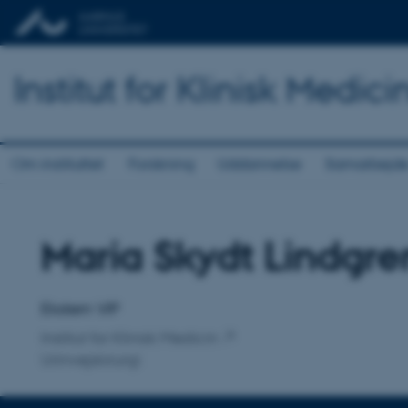
Institut for Klinisk Medici
Om instituttet
Forskning
Uddannelse
Samarbejd
Maria Skydt Lindgre
Titel
Primær tilknytning
Ekstern VIP
Institut for Klinisk Medicin
Urinvejskirurgi