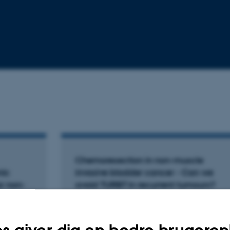
Chemoresection in non-muscle
mic
invasive bladder cancer - Can we
r non-
avoid TURBT in recurrent tumours?
cer
Lindgren, M.