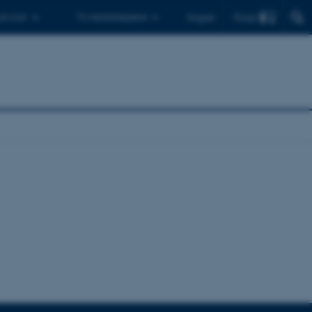
Find
 ph.d.er
Til medarbejdere
English