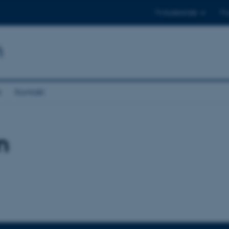
Til studerende
Til
n
e
Kontakt
n