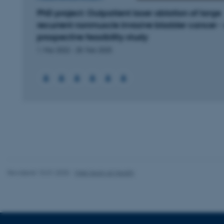
PhD project: Outpatient laser ablation of large
Nødvendige
recurrent nonmuscle invasive bladder cancer -
prospective feasibility study
1. Mar 2022
-
28. Feb 2025
Nødvendige cooki
grundlæggende fu
cookies.
Navn
be_typo_user
Revideret 10.01.2025
-
Web team at Health
fe_typo_user