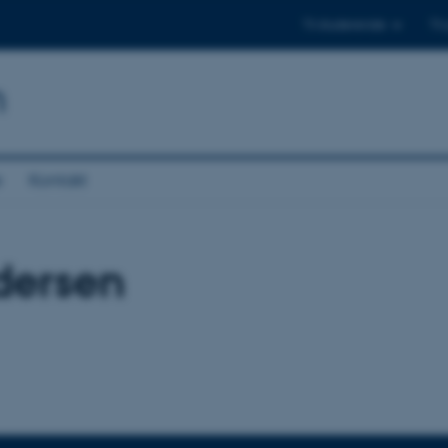
Til studerende
Til
n
e
Kontakt
dersen