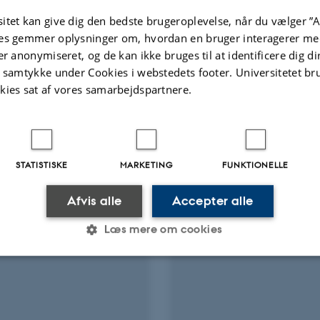
d
itet kan give dig den bedste brugeroplevelse, når du vælger ”A
T trial)
es gemmer oplysninger om, hvordan en bruger interagerer med
er anonymiseret, og de kan ikke bruges til at identificere dig d
t samtykke under Cookies i webstedets footer. Universitetet br
kies sat af vores samarbejdspartnere.
Peer-reviewed
Digital
version
attached
STATISTISKE
MARKETING
FUNKTIONELLE
Afvis alle
Accepter alle
Læs mere om cookies
Statistiske
Marketing
Funktionelle