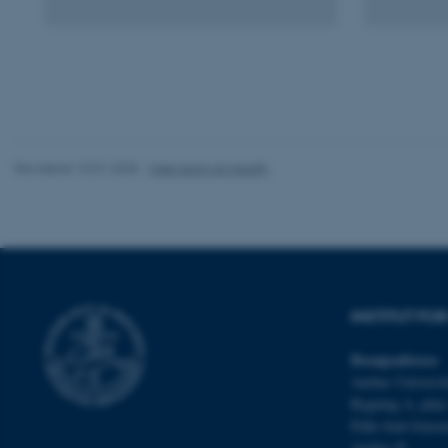
Nødvendige cooki
grundlæggende fu
cookies.
Navn
Revideret 10.01.2025
-
Web team at Health
be_typo_user
fe_typo_user
INSTITUT FOR
Besøgsadresse
Aarhus Universit
Bygning A, plan
Palle Juul-Jense
ASP.NET_SessionId
Aarhus N