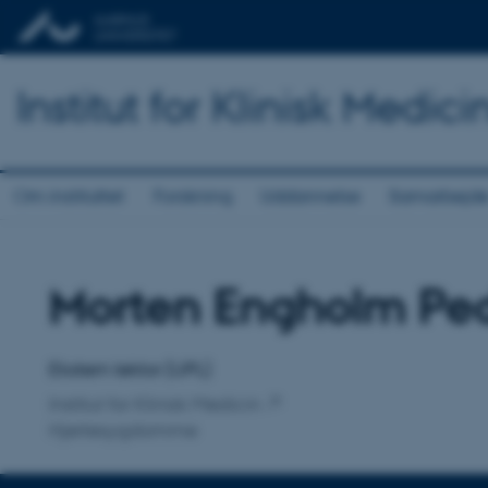
Institut for Klinisk Medici
Om instituttet
Forskning
Uddannelse
Samarbejd
Morten Engholm Pe
Titel
Primær tilknytning
Ekstern lektor (UPL)
Institut for Klinisk Medicin
Hjertesygdomme