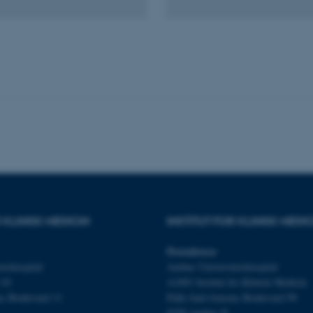
es hjælper med at gøre hjemmesiden brugbar ved at aktiv
nktioner som navigation mm. Hjemmesiden kan ikke funge
Udbyder / Domæne
Udløb
Beskrivelse
30
Denne cookie sættes af
TYPO3 Association
minutter
TYPO3, og bruges til at 
.au.dk
session, når en backend-
TYPO3 eller Frontend.
30
Dette cookienavn er fo
Typo3 Association
minutter
webindholdsstyringssyst
.au.dk
som en brugersessionside
muligt at gemme bruger
 KLINISK MEDICIN
INSTITUT FOR KLINISK MEDIC
tilfælde er det muligvis
kan indstilles ved defau
dette kan forhindres af 
Postadresse
de fleste tilfælde er det in
ødelagt i slutningen af 
etshospital
Aarhus Universitetshospital
indeholder en tilfældig id
 10
A1001 Institut for Klinisk Medicin
specifikke brugerdata.
ns Boulevard 11
Palle Juul-Jensens Boulevard 99
Session
Denne cookie er en purp
Microsoft Corporation
8200 Aarhus N