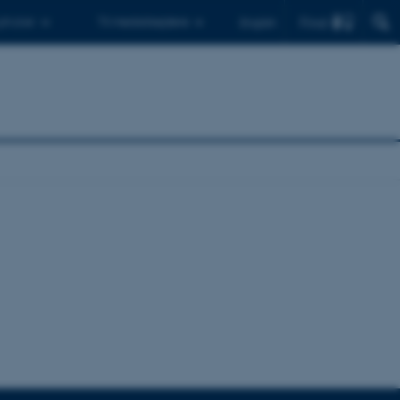
Find
 ph.d.er
Til medarbejdere
English