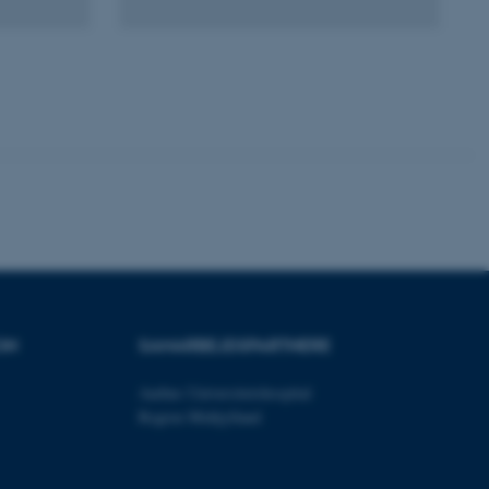
ere nogle
rer uden disse
 vores CMS-udbyder,
identificere en backend-
bruger er logget ind i
rbundet med Typo3-
emet. Det bruges generelt
ntifikator for at gøre det
præferencer, men i mange
IN
SAMARBEJDSPARTNERE
 ikke nødvendigt, da det
lt af platformen, skønt
webstedsadministratorer. I
Aarhus Universitetshospital
dstillet til at blive
en browsersession. Det
Region Midtjylland
entifikator i stedet for
ose platform session