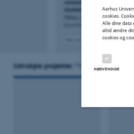
randomized sham-controlle
Aarhus Univers
double-blinded trial (the ReSE
cookies. Cooki
Peters, C. +17.
Alle dine data 
Blood Pressure
altid ændre di
cookies og coo
Peer-reviewed
Digital
version
attached
Udvalgte projekter
Flere
NØDVENDIGE
Nødvendige