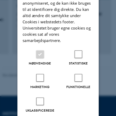
anonymiseret, og de kan ikke bruges
PROJEKT
til at identificere dig direkte. Du kan
An educational exhibit on female biology and
altid ændre dit samtykke under
on
women’s health at Science Museerne
Cookies i webstedets footer.
1. Mar 2023
-
29. Feb 2028
Universitetet bruger egne cookies og
cookies sat af vores
samarbejdspartnere.
+11
NØDVENDIGE
STATISTISKE
Revideret 10.01.2025
-
Web team at Health
MARKETING
FUNKTIONELLE
UKLASSIFICEREDE
INSTITUT FOR KLINISK