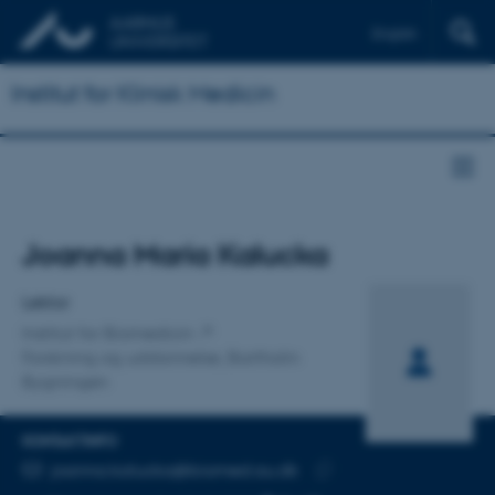
English
Institut for Klinisk Medicin
Titel
Joanna Maria Kalucka
Primær tilknytning
Lektor
Institut for Biomedicin
Forskning og uddannelse, Bartholin
Bygningen
KONTAKTINFO
MAILADRESSE
joanna.kalucka@biomed.au.dk