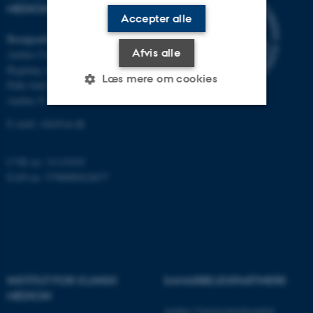
MEDICIN
Accepter alle
Besøgsadresse
Afvis alle
Aarhus Universitetshospital
Bygning A, plan 10
Læs mere om cookies
Palle Juul-Jensens Boulevard 11
Aarhus N
E-mail:
clin@au.dk
Nødvendige
Statistiske
Marketing
Funktionelle
Uklassificerede
CVR no: 31119103
EAN no: 5798000418677
Nødvendige cookies hjælper
med at gøre hjemmesiden
brugbar ved at aktivere nogle
grundlæggende funktioner
INSTITUT FOR KLINISK
SAMARBEJDSPARTNERE
som navigation mm.
MEDICIN
Hjemmesiden kan ikke
Aarhus Universitetshospital