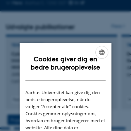
Kopier
Mere
Aarhus C, 1242-327
mailadresse
Udvalgte publikationer
Flere
TIDSSKRIFTARTIKEL
TI
Cytoarchitectural multi-depot profiling reveals
D
Cookies giver dig en
immune-metabolic crosstalk in human colon-
t
ENGLISH
bedre brugeroplevelse
associated adipose tissue
Al
Jalkanen, J. +24.
DANISH
Na
Cell Metabolism
Aarhus Universitet kan give dig den
bedste brugeroplevelse, når du
Peer-reviewed
P
Digital
vælger ”Accepter alle” cookies.
version
Cookies gemmer oplysninger om,
attached
Projekter
Aktiviteter
hvordan en bruger interagerer med et
website. Alle dine data er