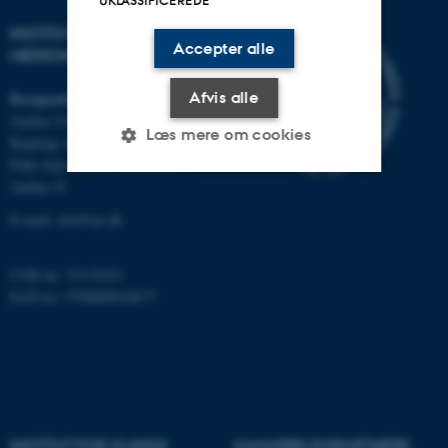
INSTITUT FOR KLINISK
Accepter alle
MEDICIN
Besøgsadresse
Afvis alle
Aarhus Universitetshospital
Læs mere om cookies
Bygning A, plan 10
Palle Juul-Jensens Boulevard 11
Aarhus N
Nødvendige
Statistiske
Marketing
E-mail:
clin@au.dk
Funktionelle
Uklassificerede
CVR no: 31119103
EAN no: 5798000418677
Nødvendige cookies hjælper
med at gøre hjemmesiden
brugbar ved at aktivere nogle
grundlæggende funktioner
som navigation mm.
INSTITUT FOR KLINISK
SAMARBEJDSPARTNERE