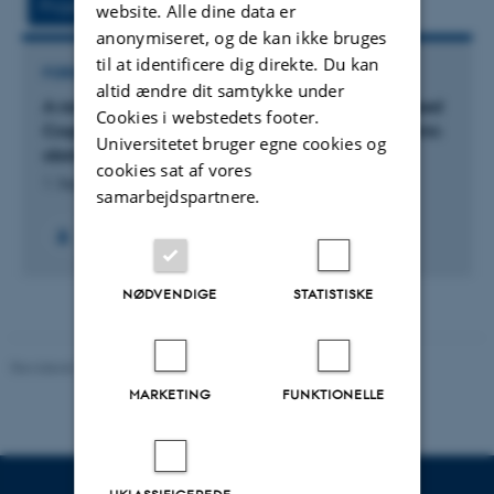
Projekt
Aktiviteter
website. Alle dine data er
anonymiseret, og de kan ikke bruges
til at identificere dig direkte. Du kan
FORSKNINGSPROJEKT
altid ændre dit samtykke under
A randomized controlled trial of Mindfulness-Based
Cookies i webstedets footer.
Cognitive Therapy (MBCT) for patients with chronic
Universitetet bruger egne cookies og
obstructive pulmonary disease (COPD)
cookies sat af vores
1. Sep 2016
-
1. Sep 2017
samarbejdspartnere.
NØDVENDIGE
STATISTISKE
Revideret 10.01.2025
-
Web team at Health
MARKETING
FUNKTIONELLE
UKLASSIFICEREDE