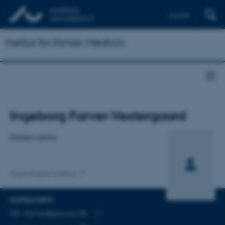
English
Institut for Klinisk Medicin
Titel
Ingeborg Farver-Vestergaard
Primær tilknytning
Ekstern lektor
Psykologisk Institut
KONTAKTINFO
MAILADRESSE
ifarver@psy.au.dk