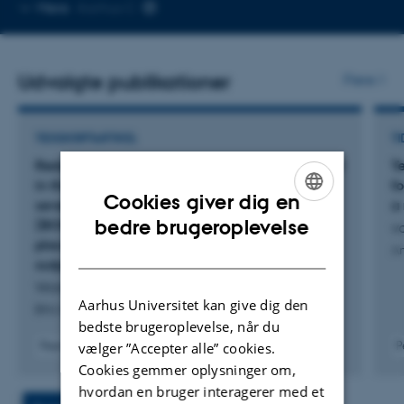
Kopier
Mere
Aarhus C
mailadresse
Udvalgte publikationer
Flere
TIDSSKRIFTARTIKEL
TI
Reducing severe breathlessness with dronabinol
T
in the group of patients with severe and very
f
Cookies giver dig en
severe chronic obstructive pulmonary disease
a
ENGLISH
bedre brugeroplevelse
(BONG): A randomised, double-blinded,
v
placebo-controlled, crossover study in an
DANISH
An
outpatient clinic in Denmark - A study protocol
Wolsing, S. +5.
Aarhus Universitet kan give dig den
BMJ Open
bedste brugeroplevelse, når du
vælger ”Accepter alle” cookies.
Peer-reviewed
P
Digital
Cookies gemmer oplysninger om,
version
hvordan en bruger interagerer med et
attached