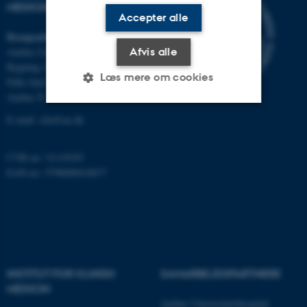
MEDICIN
Accepter alle
Besøgsadresse
Afvis alle
Aarhus Universitetshospital
Bygning A, plan 10
Læs mere om cookies
Palle Juul-Jensens Boulevard 11
Aarhus N
E-mail:
clin@au.dk
Nødvendige
Statistiske
Marketing
Funktionelle
Uklassificerede
CVR no: 31119103
EAN no: 5798000418677
Nødvendige cookies hjælper
med at gøre hjemmesiden
brugbar ved at aktivere nogle
grundlæggende funktioner
INSTITUT FOR KLINISK
SAMARBEJDSPARTNERE
som navigation mm.
MEDICIN
Hjemmesiden kan ikke
Aarhus Universitetshospital