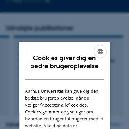
Mere
Aarhus N
mailadresse
Udvalgte publikationer
TIDSSKRIFTARTIKEL
Evaluation of the diagnostic process in
Cookies giver dig en
neonates with conjugated hyperbilirubinaemia
ENGLISH
bedre brugeroplevelse
Pedersen, I. +3.
DANISH
Danish Medical Journal
Aarhus Universitet kan give dig den
bedste brugeroplevelse, når du
vælger ”Accepter alle” cookies.
Peer-reviewed
Cookies gemmer oplysninger om,
Digital
version
hvordan en bruger interagerer med et
attached
Udvalgte projekter
Flere
website. Alle dine data er