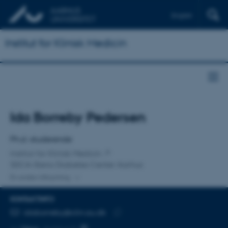
English
Institut for Klinisk Medicin
Titel
Ida Borreby Pedersen
Primær tilknytning
Ph.d.-studerende
Institut for Klinisk Medicin
SDCA-Steno Diabetes Center Aarhus
En anden tilknytning
KONTAKTINFO
MAILADRESSE
idaborreby@clin.au.dk
Kopier