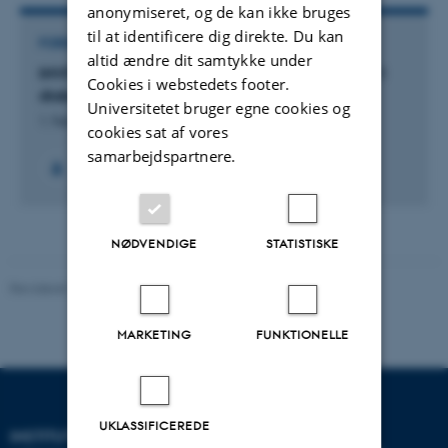
anonymiseret, og de kan ikke bruges
til at identificere dig direkte. Du kan
FORSKNINGSPROJEKT
altid ændre dit samtykke under
INVITED: Influenza vaccination to mitigate type 1
Cookies i webstedets footer.
diabetes
Universitetet bruger egne cookies og
1. Feb 2023
-
1. Feb 2026
cookies sat af vores
samarbejdspartnere.
NØDVENDIGE
STATISTISKE
Revideret 10.01.2025
-
Web team at Health
MARKETING
FUNKTIONELLE
UKLASSIFICEREDE
INSTITUT FOR KLINISK