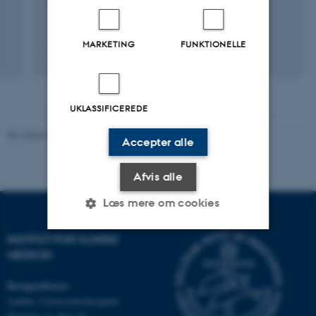
1. Feb 2014
-
1. Feb 2017
MARKETING
FUNKTIONELLE
UKLASSIFICEREDE
Revideret 10.01.2025
-
Web team at Health
Accepter alle
Afvis alle
Læs mere om cookies
INSTITUT FOR KLINISK
MEDICIN
Nødvendige
Statistiske
Marketing
Funktionelle
Uklassificerede
Besøgsadresse
Aarhus Universitetshospital