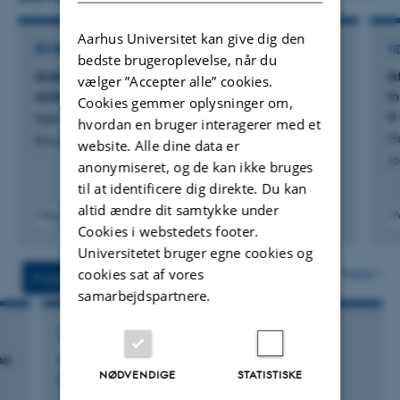
Aarhus Universitet kan give dig den
REVIEW
TI
bedste brugeroplevelse, når du
Anticipatory charging of the defibrillator: a
A
vælger ”Accepter alle” cookies.
systematic review
in
Cookies gemmer oplysninger om,
a
Nehme, Z. +65.
hvordan en bruger interagerer med et
H
Resuscitation Plus
website. Alle dine data er
Jo
anonymiseret, og de kan ikke bruges
til at identificere dig direkte. Du kan
altid ændre dit samtykke under
Peer-reviewed
P
Cookies i webstedets footer.
Digital
version
Universitetet bruger egne cookies og
attached
Flere
cookies sat af vores
Projekter
Aktiviteter
samarbejdspartnere.
FORSKNINGSPROJEKT
ne
Cardiac ultrasound: Dead or Alive - does it
NØDVENDIGE
STATISTISKE
,
matter? Experimental and clinical studies