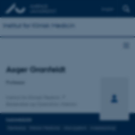
English
Institut for Klinisk Medicin
Titel
Asger Granfeldt
Primær tilknytning
Professor
Institut for Klinisk Medicin
Bedøvelse og Operation, Intensiv
FAGOMRÅDER
Hjertestop
Intensiv Medicine
Akut sygdom
Anæstesiologi