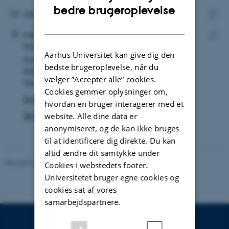
mailadresse
ENGLISH
bedre brugeroplevelse
MAILADRESSE
dittekofod@clin.au.dk
DANISH
ADRESSE
Kopie
Ditte Kofod
Institut for Klinisk Medicin
maila
Hormon- og Knoglesygdomme
Kopie
Aarhus Universitet kan give dig den
Palle Juul-Jensens Boulevard 165
adres
bedste brugeroplevelse, når du
8200 Aarhus N
vælger ”Accepter alle” cookies.
Danmark
Cookies gemmer oplysninger om,
Se på kort
hvordan en bruger interagerer med et
Se Pure-profil
website. Alle dine data er
anonymiseret, og de kan ikke bruges
til at identificere dig direkte. Du kan
altid ændre dit samtykke under
Revideret 10.01.2025
-
Web team at Health
Cookies i webstedets footer.
Universitetet bruger egne cookies og
cookies sat af vores
samarbejdspartnere.