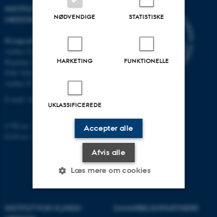
INSTITUT FOR KLINISK
NØDVENDIGE
STATISTISKE
MEDICIN
Besøgsadresse
Aarhus Universitetshospital
MARKETING
FUNKTIONELLE
Bygning A, plan 10
Palle Juul-Jensens Boulevard 11
Aarhus N
E-mail:
clin@au.dk
UKLASSIFICEREDE
CVR no: 31119103
Accepter alle
EAN no: 5798000418677
Afvis alle
Læs mere om cookies
Nødvendige
Statistiske
Marketing
INSTITUT FOR KLINISK
SAMARBEJDSPARTNERE