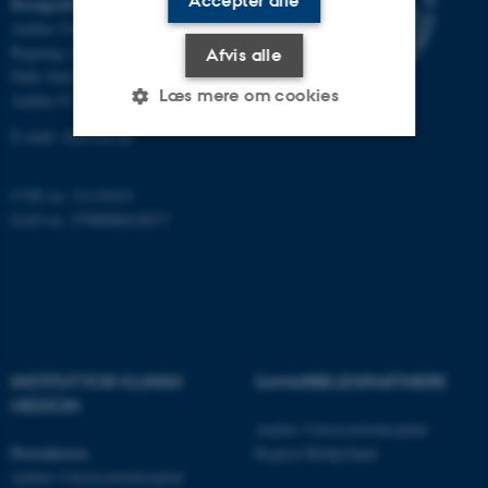
Accepter alle
Besøgsadresse
Aarhus Universitetshospital
Bygning A, plan 10
Afvis alle
Palle Juul-Jensens Boulevard 11
Læs mere om cookies
Aarhus N
E-mail:
clin@au.dk
Nødvendige
Statistiske
Marketing
CVR no: 31119103
Funktionelle
Uklassificerede
EAN no: 5798000418677
Nødvendige cookies hjælper
med at gøre hjemmesiden
brugbar ved at aktivere nogle
INSTITUT FOR KLINISK
SAMARBEJDSPARTNERE
grundlæggende funktioner
MEDICIN
som navigation mm.
Aarhus Universitetshospital
Hjemmesiden kan ikke
Postadresse
Region Midtjylland
fungerer uden disse cookies.
Aarhus Universitetshospital