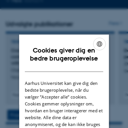
Mere
Aarhus N
telefonnummer
Udvalgte publikationer
Flere
TIDSSKRIFTARTIKEL
TI
Cookies giver dig en
Cross-dataset pan-cancer detection by
D
ENGLISH
correlating cell-free DNA fragment coverage
p
bedre brugeroplevelse
with open chromatin sites across cell types
Z
DANISH
Olsen, L. +24.
G
Nature Communications
Aarhus Universitet kan give dig den
bedste brugeroplevelse, når du
Peer-reviewed
P
vælger ”Accepter alle” cookies.
Digital
Cookies gemmer oplysninger om,
version
hvordan en bruger interagerer med et
attached
Projekt
Aktiviteter
website. Alle dine data er
anonymiseret, og de kan ikke bruges