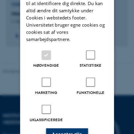
til at identificere dig direkte. Du kan
FORSKNINGSPROJEKT
altid ændre dit samtykke under
NextGene: Next generation disease mapping
Cookies i webstedets footer.
1. Oct 2010
-
30. Sep 2014
Universitetet bruger egne cookies og
cookies sat af vores
+2
samarbejdspartnere.
NØDVENDIGE
STATISTISKE
Revideret 10.01.2025
-
Web team at Health
MARKETING
FUNKTIONELLE
INSTITUT FOR KLINISK
UKLASSIFICEREDE
MEDICIN