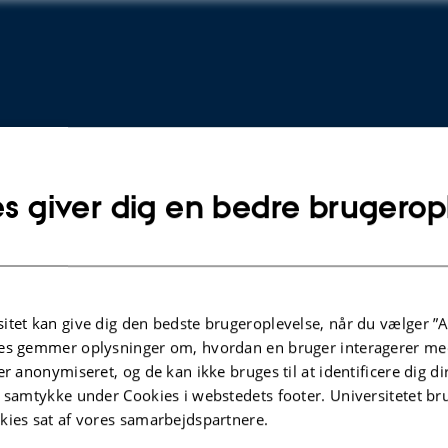
s giver dig en bedre brugerop
TIDSSKRIFTARTIKEL
itet kan give dig den bedste brugeroplevelse, når du vælger ”A
es gemmer oplysninger om, hvordan en bruger interagerer med
ve birth
Hemodynamic, renal and hormonal
er anonymiseret, og de kan ikke bruges til at identificere dig d
r
effects of lung protective ventilation
t samtykke under Cookies i webstedets footer. Universitetet br
during robot-assisted radical
kies sat af vores samarbejdspartnere.
prostatectomy, analysis of
cology and
secondary outcomes from a