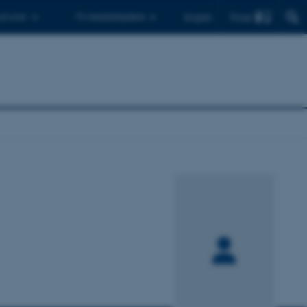
Find
 ph.d.er
Til medarbejdere
English