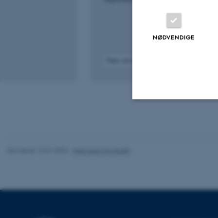
NØDVENDIGE
Peer-reviewed
Digital
version
attached
Nødvendige
Revideret 10.01.2025
-
Web team at Health
Nødvendige cooki
grundlæggende fu
cookies.