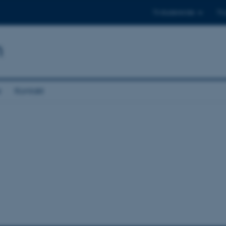
Til studerende
Til
n
e
Kontakt