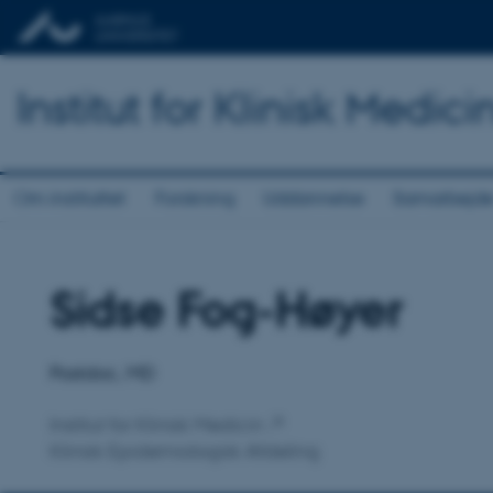
Institut for Klinisk Medici
Om instituttet
Forskning
Uddannelse
Samarbejd
Sidse Fog-Høyer
Titel
Primær tilknytning
Postdoc, MD
Institut for Klinisk Medicin
Klinisk Epidemiologisk Afdeling