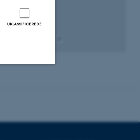
UKLASSIFICEREDE
Peer-reviewed
Digital
version
attached
Uklassificerede
ere nogle
rer uden disse