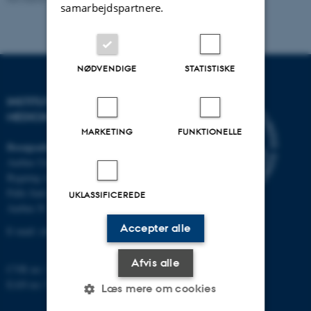
samarbejdspartnere.
NØDVENDIGE
STATISTISKE
INSTITUT FOR KLINISK
MEDICIN
MARKETING
FUNKTIONELLE
Besøgsadresse
Aarhus Universitetshospital
Bygning A, plan 10
Palle Juul-Jensens Boulevard 11
UKLASSIFICEREDE
Aarhus N
Accepter alle
E-mail:
clin@au.dk
Afvis alle
CVR no: 31119103
EAN no: 5798000418677
Læs mere om cookies