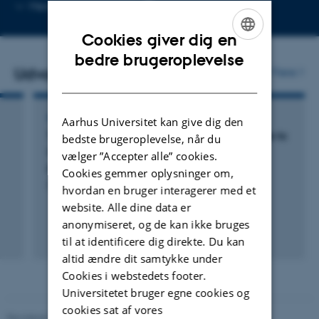
Kopier
Mere
Aarhus C, 1710
mailadresse
Cookies giver dig en
ENGLISH
bedre brugeroplevelse
Udvalgte publikationer
Flere
DANISH
KONFERENCEABSTRAKT
Aarhus Universitet kan give dig den
The role of dopamine in the pleasurable urge to
bedste brugeroplevelse, når du
move to music, rhythm perception and
vælger ”Accepter alle” cookies.
production
Cookies gemmer oplysninger om,
De Deckere, P. +3.
hvordan en bruger interagerer med et
website. Alle dine data er
anonymiseret, og de kan ikke bruges
til at identificere dig direkte. Du kan
altid ændre dit samtykke under
Cookies i webstedets footer.
Universitetet bruger egne cookies og
cookies sat af vores
Revideret 10.01.2025
-
Web team at Health