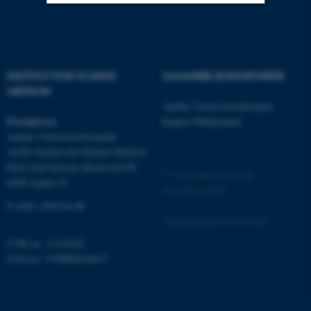
Nødvendige
Statistiske
Marketing
Funktionelle
Uklassificerede
INSTITUT FOR KLINISK
SAMARBEJDSPARTNERE
MEDICIN
Aarhus Universitetshospital
Nødvendige cookies hjælper
Postadresse
Region Midtjylland
med at gøre hjemmesiden
Aarhus Universitetshospital
brugbar ved at aktivere nogle
A1001 Institut for Klinisk Medicin
grundlæggende funktioner
Palle Juul-Jensens Boulevard 99
©
—
Cookies på au.dk
som navigation mm.
8200 Aarhus N
Privatlivspolitik
Hjemmesiden kan ikke
E-mail:
clin@au.dk
fungerer uden disse cookies.
Tilgængelighedserklæring
CVR no: 31119103
EAN no: 5798000418677
Navn
Udbyder / Domæne
be_typo_user
TYPO3 Association
.au.dk
12175 / i34