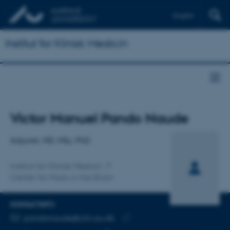
English
Institut for Klinisk Medicin
Titel
Victor Manuel Pando Naude
Primær tilknytning
Adjunkt, MD, MSc, PhD
Institut for Klinisk Medicin
Center for Music in the Brain
KONTAKTINFO
MAILADRESSE
pandonaude@clin.au.dk