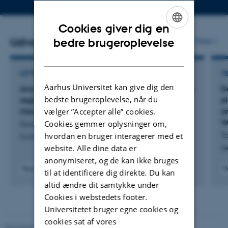
mailadresse
Cookies giver dig en
ENGLISH
Udvalgte publikationer
Flere
bedre brugeroplevelse
DANISH
LETTER
TI
Aarhus Universitet kan give dig den
Answer to: ‘On the interpretation of validation in
De
bedste brugeroplevelse, når du
register-based identification of polymyalgia
e
vælger ”Accepter alle” cookies.
rheumatica’ by Tanveer and Irfan
a
W
Cookies gemmer oplysninger om,
Donskov, A. +5.
To
hvordan en bruger interagerer med et
Scandinavian Journal of Rheumatology
website. Alle dine data er
Se
anonymiseret, og de kan ikke bruges
Peer-reviewed
P
til at identificere dig direkte. Du kan
Digital
altid ændre dit samtykke under
version
Cookies i webstedets footer.
attached
Universitetet bruger egne cookies og
cookies sat af vores
Revideret 10.01.2025
-
Web team at Health