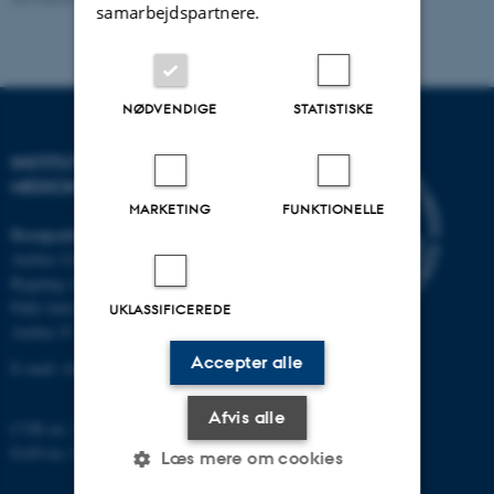
samarbejdspartnere.
NØDVENDIGE
STATISTISKE
INSTITUT FOR KLINISK
MEDICIN
MARKETING
FUNKTIONELLE
Besøgsadresse
Aarhus Universitetshospital
Bygning A, plan 10
Palle Juul-Jensens Boulevard 11
UKLASSIFICEREDE
Aarhus N
Accepter alle
E-mail:
clin@au.dk
Afvis alle
CVR no: 31119103
EAN no: 5798000418677
Læs mere om cookies