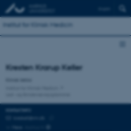
English
Institut for Klinisk Medicin
Titel
Kresten Krarup Keller
Primær tilknytning
Klinisk lektor
Institut for Klinisk Medicin
Led- og Bindevævssygdomme
KONTAKTINFO
MAILADRESSE
kreskell@rm.dk
Kopier
Mere
Aarhus N