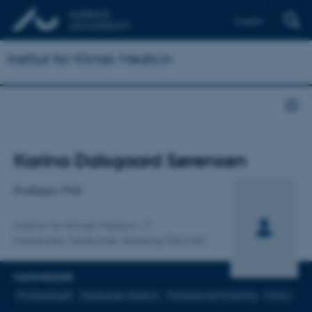
English
Institut for Klinisk Medicin
Titel
Karina Dalsgaard Sørensen
Primær tilknytning
Professor, PhD
Institut for Klinisk Medicin
Molekylær Medicinsk afdeling (MOMA)
FAGOMRÅDER
Prostatakræft
Molekylær medicin
Translationel forskning
Omics