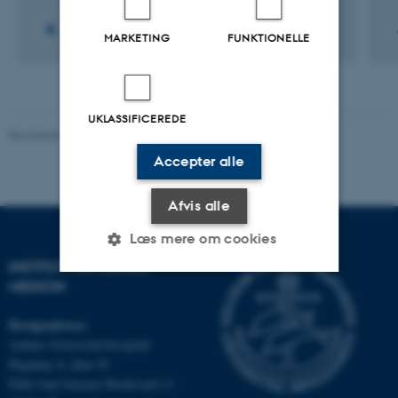
+4
MARKETING
FUNKTIONELLE
UKLASSIFICEREDE
Revideret 10.01.2025
-
Web team at Health
Accepter alle
Afvis alle
Læs mere om cookies
INSTITUT FOR KLINISK
MEDICIN
Nødvendige
Statistiske
Marketing
Besøgsadresse
Funktionelle
Uklassificerede
Aarhus Universitetshospital
Bygning A, plan 10
Palle Juul-Jensens Boulevard 11