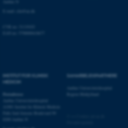
Aarhus N
Nødvendige cookies hjælper
E-mail:
clin@au.dk
med at gøre hjemmesiden
brugbar ved at aktivere nogle
grundlæggende funktioner
CVR no: 31119103
som navigation mm.
EAN no: 5798000418677
Hjemmesiden kan ikke
fungerer uden disse cookies.
Navn
Udbyder / Domæne
INSTITUT FOR KLINISK
SAMARBEJDSPARTNERE
be_typo_user
TYPO3 Association
MEDICIN
.au.dk
Aarhus Universitetshospital
Postadresse
Region Midtjylland
Aarhus Universitetshospital
A1001 Institut for Klinisk Medicin
fe_typo_user
Typo3 Association
.au.dk
Palle Juul-Jensens Boulevard 99
©
—
Cookies på au.dk
8200 Aarhus N
Privatlivspolitik