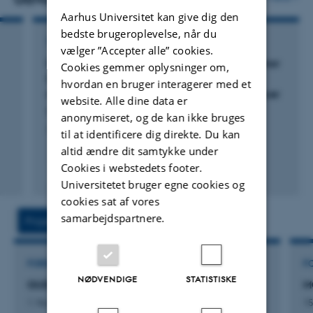
Aarhus Universitet kan give dig den
bedste brugeroplevelse, når du
TIDSSKRIFTARTIKEL
vælger ”Accepter alle” cookies.
Deep targeted sequencing of circulating tumor
Cookies gemmer oplysninger om,
DNA to inform treatment in patients with
hvordan en bruger interagerer med et
metastatic castration-resistant prostate cancer
website. Alle dine data er
Nørgaard, M. +13.
anonymiseret, og de kan ikke bruges
Journal of Experimental & Clinical Cancer Research
til at identificere dig direkte. Du kan
altid ændre dit samtykke under
Cookies i webstedets footer.
Peer-reviewed
Universitetet bruger egne cookies og
Digital
version
cookies sat af vores
attached
samarbejdspartnere.
Projekter
Aktiviteter
FORSKNINGSPROJEKT
F
NØDVENDIGE
STATISTISKE
GUIDE PSMA PET/MRI
M
1. Nov 2025
-
31. Dec 2028
15