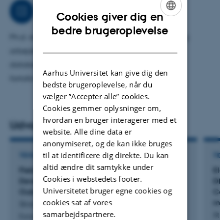
Arbejdsområder
Cookies giver dig en
ENGLISH
bedre brugeroplevelse
Ph.d.-studerende med fokus på kræftforskning. Jeg
DANISH
arbejder i laboratoriet og laver efterfølgende
databehandling med fokus på fejlsøgning og
Aarhus Universitet kan give dig den
fortolkning.
bedste brugeroplevelse, når du
vælger ”Accepter alle” cookies.
Cookies gemmer oplysninger om,
hvordan en bruger interagerer med et
Udvalgte publikationer
website. Alle dine data er
anonymiseret, og de kan ikke bruges
til at identificere dig direkte. Du kan
TIDSSKRIFTARTIKEL
TI
altid ændre dit samtykke under
Field Cancerization Is Associated with Tumor
E
Cookies i webstedets footer.
Development, T-cell Exhaustion, and Clinical
D
Universitetet bruger egne cookies og
Outcomes in Bladder Cancer
C
cookies sat af vores
m
Strandgaard, T. +13.
samarbejdspartnere.
S
European Urology