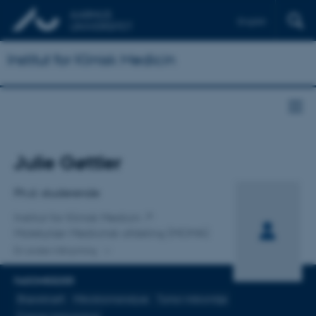
English
Institut for Klinisk Medicin
Titel
Julie Gøttler
Primær tilknytning
Ph.d.-studerende
Institut for Klinisk Medicin
Molekylær Medicinsk afdeling (MOMA)
En anden tilknytning
FAGOMRÅDER
Blærekræft
Mikrobiomanalyse
Tumor mikromiljø