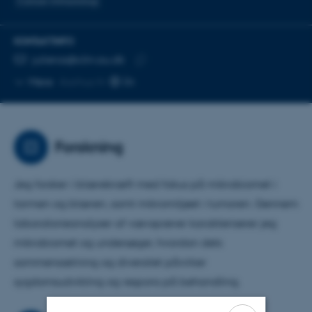
Cancer immunologi
KONTAKTINFO
MAILADRESSE
julieras@clin.au.dk
Kopier
Mere
Aarhus N
mailadresse
Forskning
Jeg forsker i blærekræft med fokus på mikrobiomet i
tarmen og blæren, samt mikromiljøet i tumoren. Gennem
laboratorieanalyser af vævsprøver karakteriserer jeg
mikrobiomet og undersøger, hvordan dets
sammensætning og diversitet påvirker
sygdomsudvikling og respons på behandling.