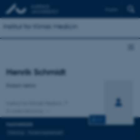
English
Institut for Klinisk Medicin
Titel
Henrik Schmidt
Primær tilknytning
Ekstern lektor
Institut for Klinisk Medicin
En anden tilknytning
CV
FAGOMRÅDER
Onkologi
Modermærkekræft