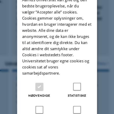
D-
Prophylactic Olanzapine Versus Placebo in
bedste brugeroplevelse, når du
Comatose Survivors of Out-of-Hospital Cardiac
vælger ”Accepter alle” cookies.
Arrest: Protocol for a Multicenter Randomized
Cookies gemmer oplysninger om,
Comparison Within the Danish Out-of-Hospital
Cardiac Arrest (DANOHCA) Trial
hvordan en bruger interagerer med et
website. Alle dine data er
Liebetrau, B. +12.
anonymiseret, og de kan ikke bruges
Acta Anaesthesiologica Scandinavica
til at identificere dig direkte. Du kan
Peer-reviewed
altid ændre dit samtykke under
Digital
Cookies i webstedets footer.
version
Universitetet bruger egne cookies og
attached
Udvalgte aktiviteter
Flere
cookies sat af vores
samarbejdspartnere.
FOREDRAG OG MUNDTLIGE BIDRAG
Proliferation indices of PHH3/MART1 double
stains are strong independent predictors of
NØDVENDIGE
STATISTISKE
clinical outcome in primary cutaneous
melanoma
9. September 2012