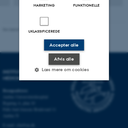
MARKETING
FUNKTIONELLE
Revideret 10.01.2025
-
Web team at Health
UKLASSIFICEREDE
Accepter alle
Afvis alle
Læs mere om cookies
INSTITUT FOR KLINISK
MEDICIN
Besøgsadresse
Nødvendige
Statistiske
Marketing
Aarhus Universitetshospital
Funktionelle
Uklassificerede
Bygning A, plan 10
Palle Juul-Jensens Boulevard 11
Aarhus N
E-mail:
clin@au.dk
Nødvendige cookies hjælper