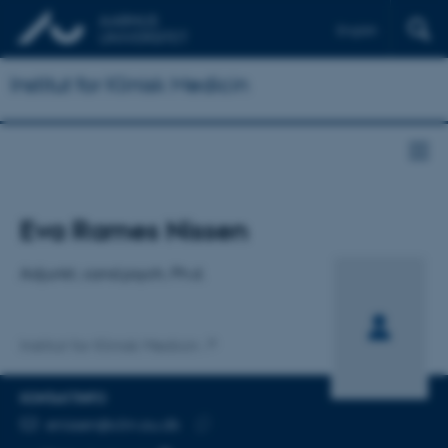
English
Institut for Klinisk Medicin
Titel
Eva Rames Nissen
Primær tilknytning
Adjunkt, cand.psych, Ph.d.
Institut for Klinisk Medicin
KONTAKTINFO
MAILADRESSE
enissen@clin.au.dk