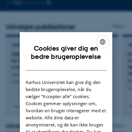
Kopier
Mere
Aarhus N
mailadresse
Udvalgte publikationer
Flere
TIDSSKRIFTARTIKEL
TI
Cookies giver dig en
Tele-delivered psychotherapeutic intervention
O
ENGLISH
bedre brugeroplevelse
for family members of patients in intensive care:
C
DANISH
a nonrandomized pilot study
G
G
von Heymann, A. +10.
Bu
Aarhus Universitet kan give dig den
Annals of the American Thoracic Society
Co
bedste brugeroplevelse, når du
vælger ”Accepter alle” cookies.
Cookies gemmer oplysninger om,
Peer-reviewed
P
hvordan en bruger interagerer med et
Digital
website. Alle dine data er
version
attached
anonymiseret, og de kan ikke bruges
Udvalgte aktiviteter
Flere
til at identificere dig direkte. Du kan