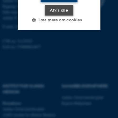
Aarhus Universitetshospital
Bygning A, plan 10
Afvis alle
Palle Juul-Jensens Boulevard 11
Aarhus N
Læs mere om cookies
E-mail:
clin@au.dk
Nødvendige
Statistiske
Marketing
CVR no: 31119103
EAN no: 5798000418677
Funktionelle
Uklassificerede
Nødvendige cookies hjælper
med at gøre hjemmesiden
brugbar ved at aktivere nogle
INSTITUT FOR KLINISK
SAMARBEJDSPARTNERE
grundlæggende funktioner
MEDICIN
som navigation mm.
Aarhus Universitetshospital
Postadresse
Region Midtjylland
Hjemmesiden kan ikke
Aarhus Universitetshospital
fungerer uden disse cookies.
A1001 Institut for Klinisk Medicin