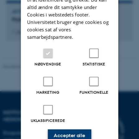
altid ændre dit samtykke under
AKTIVITET
Cookies i webstedets footer.
Psykolog og postdoc
Universitetet bruger egne cookies og
cookies sat af vores
1. Jan 2023
-
30. Jan 2024
samarbejdspartnere.
NØDVENDIGE
STATISTISKE
Revideret 10.01.2025
-
Web team at Health
MARKETING
FUNKTIONELLE
INSTITUT FOR KLINISK
MEDICIN
UKLASSIFICEREDE
Besøgsadresse
Accepter alle