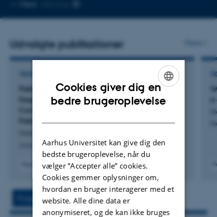
Kopier
Mere
Herning
mailadresse
Udvalgte publikationer
Flere
TIDSSKRIFTARTIKEL
TI
Cookies giver dig en
Patient-reported Surgical Fear and
W
ENGLISH
bedre brugeroplevelse
Degree of Worry on the Day of Surgery:
a 
Correlation, Predictors, and Implications for
G
DANISH
Patient-centered Care. A Mixed-methods Study
Pe
Nielsen, A. +8.
Aarhus Universitet kan give dig den
Journal of PeriAnesthesia Nursing
bedste brugeroplevelse, når du
vælger ”Accepter alle” cookies.
Peer-reviewed
P
Digital
Cookies gemmer oplysninger om,
version
hvordan en bruger interagerer med et
attached
Projekt
Aktiviteter
website. Alle dine data er
anonymiseret, og de kan ikke bruges