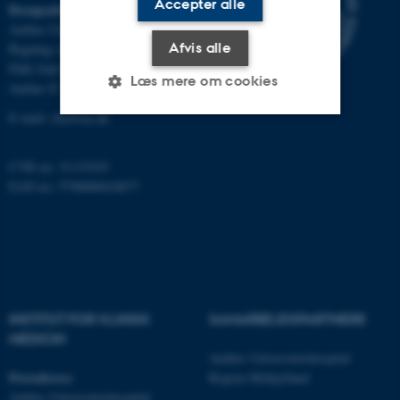
Accepter alle
Besøgsadresse
Aarhus Universitetshospital
Afvis alle
Bygning A, plan 10
Palle Juul-Jensens Boulevard 11
Læs mere om cookies
Aarhus N
E-mail:
clin@au.dk
Nødvendige
Statistiske
Marketing
CVR no: 31119103
Funktionelle
Uklassificerede
EAN no: 5798000418677
Nødvendige cookies hjælper
med at gøre hjemmesiden
brugbar ved at aktivere nogle
INSTITUT FOR KLINISK
SAMARBEJDSPARTNERE
grundlæggende funktioner
MEDICIN
som navigation mm.
Aarhus Universitetshospital
Hjemmesiden kan ikke
Postadresse
Region Midtjylland
fungerer uden disse cookies.
Aarhus Universitetshospital