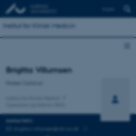
English
Institut for Klinisk Medicin
Titel
Brigitta Villumsen
Primær tilknytning
Forsker, Cand.cur
Institut for Klinisk Medicin
Operation og Intensiv, RHG
KONTAKTINFO
MAILADRESSE
brigitta.r.villumsen@clin.au.dk