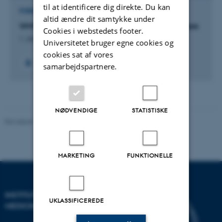
til at identificere dig direkte. Du kan
FORSKNINGSPROJEKT
altid ændre dit samtykke under
WMTY: Patient-centered perioperative patient care
Cookies i webstedets footer.
1. January 2023
Universitetet bruger egne cookies og
cookies sat af vores
+3
samarbejdspartnere.
NØDVENDIGE
STATISTISKE
Revideret 10.01.2025
-
Web team at Health
MARKETING
FUNKTIONELLE
INSTITUT FOR KLINISK
UKLASSIFICEREDE
MEDICIN