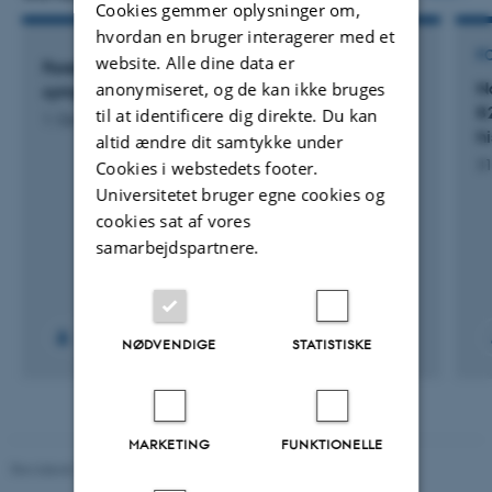
Cookies gemmer oplysninger om,
hvordan en bruger interagerer med et
F
website. Alle dine data er
Forekomst og behandling af urogenitale
N
anonymiseret, og de kan ikke bruges
symptomer hos danske kvinder efter fødsel
8
til at identificere dig direkte. Du kan
1. Oct 2025
-
30. Sep 2028
h
altid ændre dit samtykke under
31
Cookies i webstedets footer.
Universitetet bruger egne cookies og
cookies sat af vores
samarbejdspartnere.
NØDVENDIGE
STATISTISKE
MARKETING
FUNKTIONELLE
Revideret 10.01.2025
-
Web team at Health