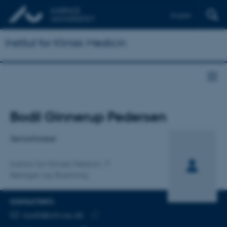
English
Institut for Klinisk Medicin
Titel
Bodil Ginnerup Pedersen
Primær tilknytning
Seniorforsker
Institut for Klinisk Medicin
Røntgen og Skanning
KONTAKTINFO
MAILADRESSE
bodil@clin.au.dk