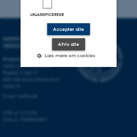
UKLASSIFICEREDE
Accepter alle
INSTITUT FOR KLINISK
Afvis alle
MEDICIN
Læs mere om cookies
Besøgsadresse
Aarhus Universitetshospital
Bygning A, plan 10
Palle Juul-Jensens Boulevard 11
Nødvendige
Statistiske
Marketing
Aarhus N
Funktionelle
Uklassificerede
E-mail:
clin@au.dk
CVR no: 31119103
Nødvendige cookies hjælper
EAN no: 5798000418677
med at gøre hjemmesiden
brugbar ved at aktivere nogle