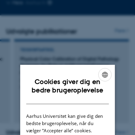
Kopier
Mere
Aarhus N
mailadresse
Udvalgte publikationer
Flere
TIDSSKRIFTARTIKEL
ic
Physical Color Calibration of Digital Pathology
Scanners for Robust Artificial Intelligence–
Assisted Cancer Diagnosis
Ji, X. +16.
Cookies giver dig en
ENGLISH
Modern Pathology
bedre brugeroplevelse
DANISH
Peer-reviewed
Aarhus Universitet kan give dig den
Digital
bedste brugeroplevelse, når du
version
vælger ”Accepter alle” cookies.
attached
Udvalgte projekter
Flere